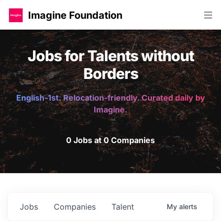
Imagine Foundation
Jobs for Talents without
Borders
English-1st. Relocation-friendly. Curated daily by
Imagine.
0 Jobs at 0 Companies
Jobs
Companies
Talent
My
alerts