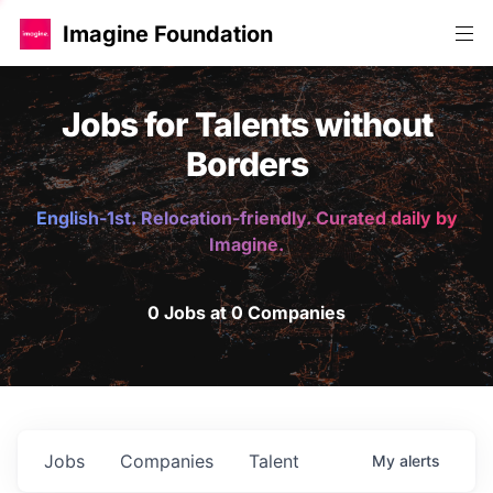
Imagine Foundation
Jobs for Talents without
Borders
English-1st. Relocation-friendly. Curated daily by
Imagine.
0 Jobs at 0 Companies
Jobs
Companies
Talent
My
alerts