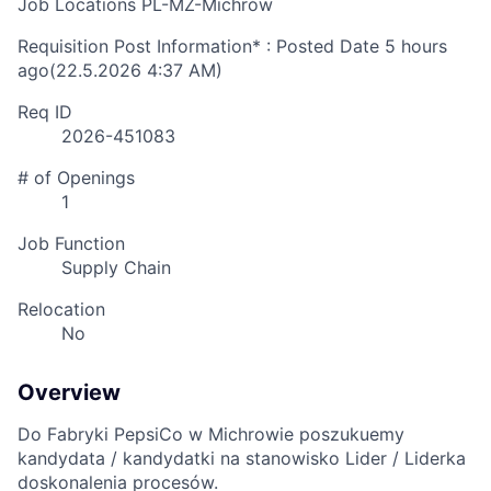
Job Locations
PL-MZ-Michrów
Requisition Post Information* : Posted Date
5 hours
ago
(22.5.2026 4:37 AM)
Req ID
2026-451083
# of Openings
1
Job Function
Supply Chain
Relocation
No
Overview
Do Fabryki PepsiCo w Michrowie poszukuemy
kandydata / kandydatki na stanowisko Lider / Liderka
doskonalenia procesów.