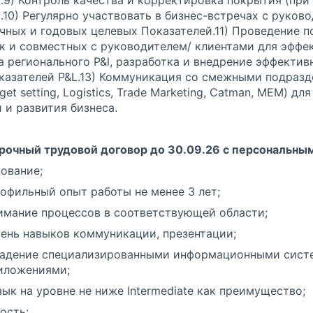
.
10) Регулярно участвовать в бизнес-встречах с руков
чных и годовых целевых Показателей.
11) Проведение п
ак и совместных с руководителем/ клиентами для эффе
а регионального P&l, разработка и внедрение эффекти
казателей P&L.
13) Коммуникация со смежными подразде
rget setting, Logistics, Trade Marketing, Catman, MEM) д
 и развития бизнеса.
срочный трудовой договор до 30.09.26 с персональны
ование;
офильный опыт работы не менее 3 лет;
имание процессов в соответствующей области;
ень навыков коммуникации, презентации;
ладение специализированными информационными сист
иложениями;
ык на уровне не ниже Intermediate как преимущество;
ость;