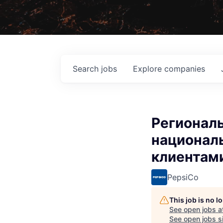
Search
jobs
Explore
companies
Регионал
национал
клиентам
PepsiCo
This job is no 
See open jobs a
See open jobs si