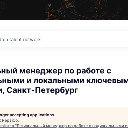
Join talent network
ьный менеджер по работе с
ьными и локальными ключевы
и, Санкт-Петербург
longer accepting applications
t
PepsiCo
.
milar to "
Региональный менеджер по работе с национальными 