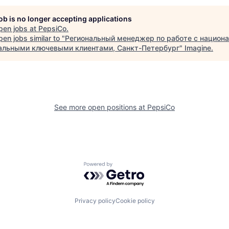
job is no longer accepting applications
pen jobs at
PepsiCo
.
en jobs similar to "
Региональный менеджер по работе с национ
альными ключевыми клиентами, Санкт-Петербург
"
Imagine
.
See more open positions at
PepsiCo
Powered by Getro.com
Privacy policy
Cookie policy