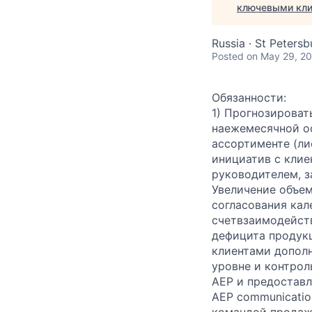
ключевыми кли
Russia · St Petersb
Posted
on May 29, 2
Обязанности:
1) Прогнозироват
на
ежемесячной о
ассортименте (ли
инициатив с клие
руководителем, з
Увеличение объе
согласования кал
счет
взаимодейств
дефицита продукц
клиентами допол
уровне и контрол
АЕР и предостав
AEP communicatio
командой продаж