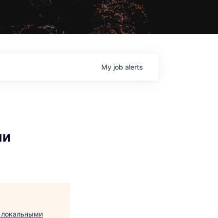
My
job
alerts
ми
и локальными