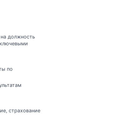
 на должность
 ключевыми
ты по
ультатам
ие, страхование