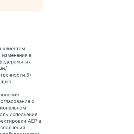
м клиентам
ь изменения в
 федеральных
ми/
ственности.
5)
мощью
а
кновения
Согласование с
гиональном
оль исполнения
ректировки АЕР в
исполнения
 необходимости)