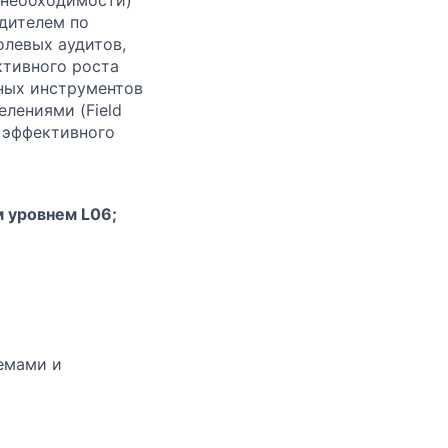
одителем по
олевых аудитов,
ктивного роста
вных инструментов
лениями (Field
ля эффективного
м уровнем L06;
емами и