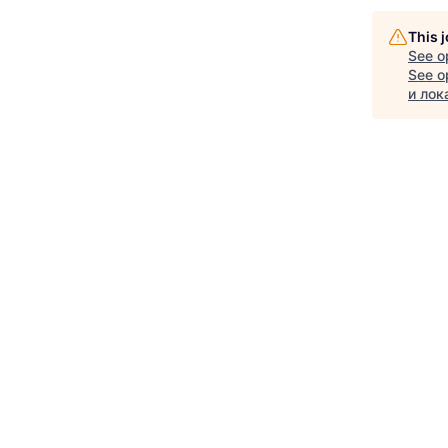
This 
See o
See op
и лок