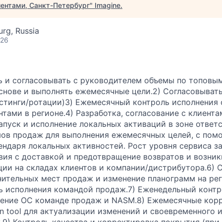
ентами, Санкт-Петербург
"
Imagine
.
urg, Russia
026
ь и согласовывать с руководителем объемы по топовы
снове и выполнять ежемесячные цели.
2) Согласовыват
стинги/ротации)
3) Ежемесячный контроль исполнения
нтами в регионе.
4) Разработка, согласование с клиента
апуск и исполнение локальных активаций в зоне ответ
мов продаж для выполнения ежемесячных целей, с по
ендаря локальных активностей. Рост уровня сервиса з
ия с доставкой и предотвращение возвратов и возни
ии на складах клиентов и компании/дистрибутора.
6) 
нительных мест продаж и изменение планограмм на ре
ь исполнения командой продаж.
7) Еженедельный контр
ление ОС команде продаж и NASM.
8) Ежемесячные кор
n tool для актуализации изменений и своевременного 
.
9) Контроль качества и корректировка покрытия (при