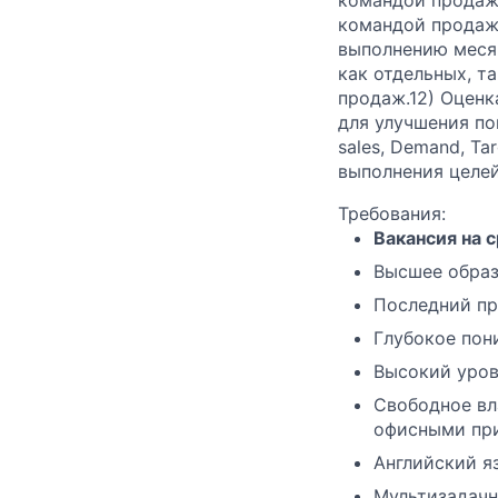
командой продаж
выполнению меся
как отдельных, т
продаж.
12) Оценк
для улучшения по
sales, Demand, Ta
выполнения целей
Требования:
Вакансия на 
Высшее образ
Последний пр
Глубокое пон
Высокий уров
Свободное в
офисными пр
Английский яз
Мультизадачн