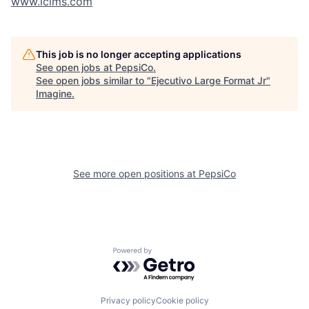
www.icims.com
This job is no longer accepting applications
See open jobs at
PepsiCo
.
See open jobs similar to "
Ejecutivo Large Format Jr
"
Imagine
.
See more open positions at
PepsiCo
Powered by Getro.com
Privacy policy
Cookie policy