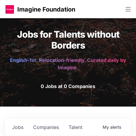
Imagine Foundation
Jobs for Talents without
Borders
English-1st. Relocation-friendly. Curated daily by
Imagine.
0 Jobs at 0 Companies
Jobs
Companies
Talent
My
alerts