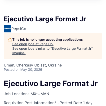
Ejecutivo Large Format Jr
PepsiCo
This job is no longer accepting applications
See open jobs at
PepsiCo
.
See open jobs similar to "
Ejecutivo Large Format Jr
"
Imagine
.
Uman, Cherkasy Oblast, Ukraine
Posted
on May 30, 2026
Ejecutivo Large Format Jr
Job Locations
MX-UMAN
Requisition Post Information* : Posted Date
1 day