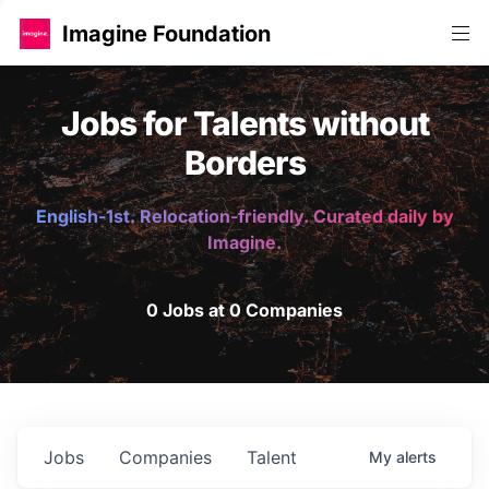
Imagine Foundation
Jobs for Talents without
Borders
English-1st. Relocation-friendly. Curated daily by
Imagine.
0 Jobs at 0 Companies
Jobs
Companies
Talent
My
alerts