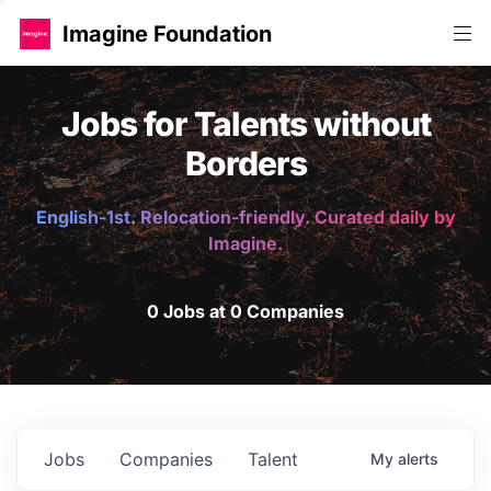
Imagine Foundation
Jobs for Talents without
Borders
English-1st. Relocation-friendly. Curated daily by
Imagine.
0 Jobs at 0 Companies
Jobs
Companies
Talent
My
alerts