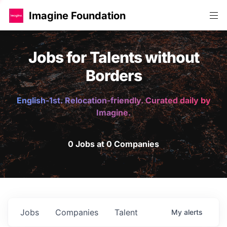
Imagine Foundation
Jobs for Talents without
Borders
English-1st. Relocation-friendly. Curated daily by
Imagine.
0 Jobs at 0 Companies
Jobs
Companies
Talent
My
alerts