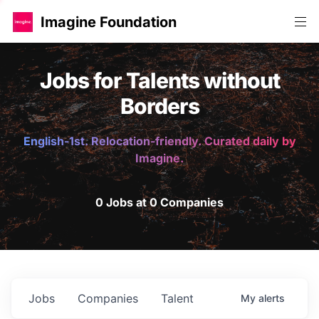
Imagine Foundation
Jobs for Talents without
Borders
English-1st. Relocation-friendly. Curated daily by
Imagine.
0 Jobs at 0 Companies
Jobs
Companies
Talent
My
alerts