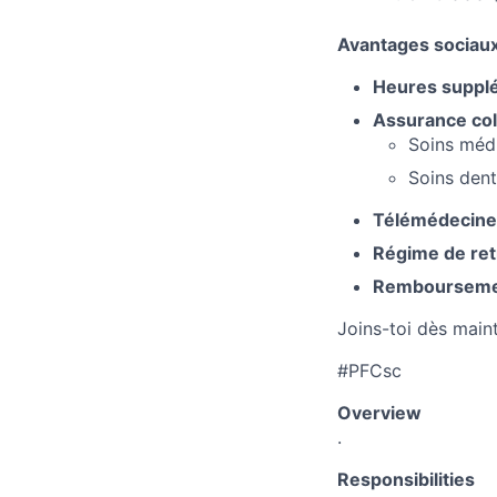
Avantages sociau
Heures suppl
Assurance col
Soins médi
Soins dent
Télémédecine
Régime de ret
Remboursem
Joins-toi dès main
#PFCsc
Overview
.
Responsibilities