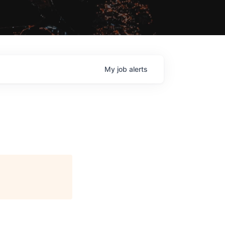
My
job
alerts