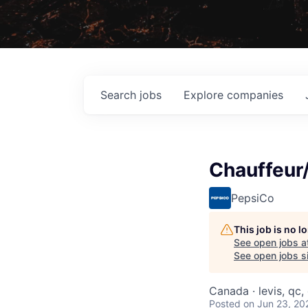
Search
jobs
Explore
companies
Chauffeur/
PepsiCo
This job is no 
See open jobs a
See open jobs si
Canada · levis, qc
Posted
on Jun 23, 20