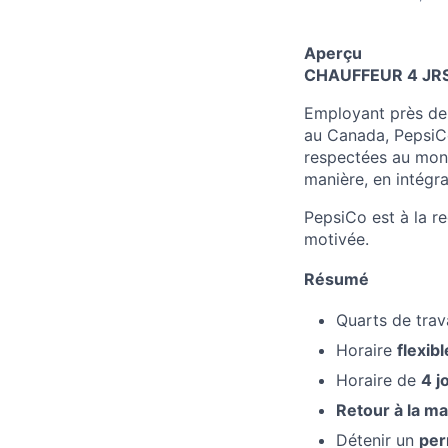
Aperçu
CHAUFFEUR 4 JRS
Employant près de 
au Canada, PepsiCo
respectées au mond
manière, en intégra
PepsiCo est à la r
motivée.
Résumé
Quarts de trav
Horaire
flexibl
Horaire de
4 j
Retour à la m
Détenir un
per