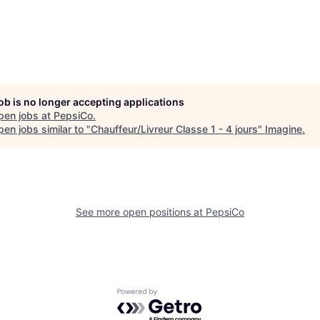
job is no longer accepting applications
pen jobs at
PepsiCo
.
en jobs similar to "
Chauffeur/Livreur Classe 1 - 4 jours
"
Imagine
.
See more open positions at
PepsiCo
Powered by Getro.com