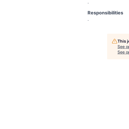
.
Responsibilities
.
This 
See o
See op