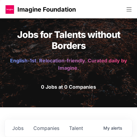
Imagine Foundation
Jobs for Talents without
Borders
English-1st. Relocation-friendly. Curated daily by
Imagine.
0 Jobs at 0 Companies
Jobs
Companies
Talent
My
alerts