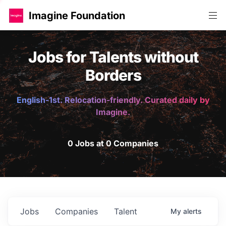
Imagine Foundation
Jobs for Talents without
Borders
English-1st. Relocation-friendly. Curated daily by
Imagine.
0 Jobs at 0 Companies
Jobs
Companies
Talent
My
alerts