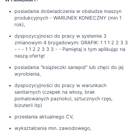
posiadania doświadczenia w obsłudze maszyn
produkcyjnych - WARUNEK KONIECZNY (min 1
rok),
dyspozycyjnosci do pracy w systemie 3
zmianowym 4 brygadowym: GRAFIK: 1 1 1 2 2 3 3
- - - 1 1 2 2 3 3 3 - - Pamiętaj o tym aplikując na
naszą ofertę!
posiadania "książeczki sanepid" lub chęci do jej
wyrobienia,
dyspozycyjności do pracy w warunkach
sanitarnych (czepek na włosy, brak
pomalowanych paznokci, sztucznych rzęs,
bizuterii itp)
przesłania aktualnego CV,
wykształcenia min. zawodowego,