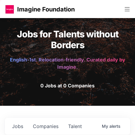
Imagine Foundation
Jobs for Talents without
Borders
English-1st. Relocation-friendly. Curated daily by
Imagine.
0 Jobs at 0 Companies
Jobs
Companies
Talent
My
alerts