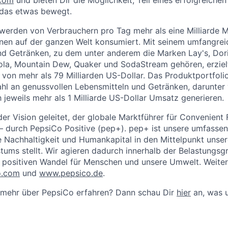
das etwas bewegt.
erden von Verbrauchern pro Tag mehr als eine Milliarde M
nen auf der ganzen Welt konsumiert. Mit seinem umfangre
d Getränken, zu dem unter anderem die Marken Lay's, Dori
ola, Mountain Dew, Quaker und SodaStream gehören, erzie
von mehr als 79 Milliarden US-Dollar. Das Produktportfol
ahl an genussvollen Lebensmitteln und Getränken, darunter 
h jeweils mehr als 1 Milliarde US-Dollar Umsatz generieren.
er Vision geleitet, der globale Marktführer für Convenient
– durch PepsiCo Positive (pep+). pep+ ist unsere umfassen
e Nachhaltigkeit und Humankapital in den Mittelpunkt uns
ums stellt. Wir agieren dadurch innerhalb der Belastungsg
 positiven Wandel für Menschen und unsere Umwelt. Weiter
o.com
und
www.pepsico.de
.
mehr über PepsiCo erfahren? Dann schau Dir
hier
an, was u