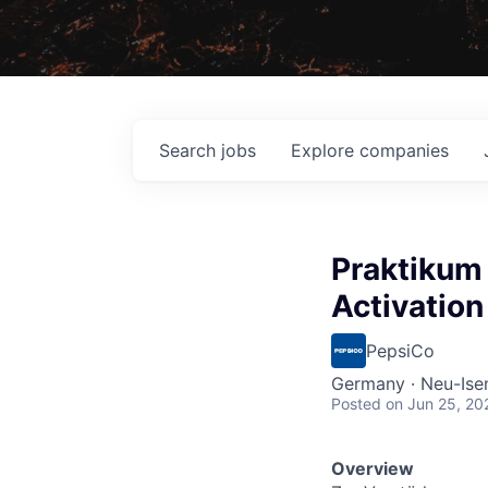
Search
jobs
Explore
companies
Praktikum
Activatio
PepsiCo
Germany · Neu-Ise
Posted
on Jun 25, 20
Overview