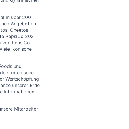
al in über 200
ichen Angebot an
tos, Cheetos,
lte PepsiCo 2021
io von PepsiCo
viele ikonische
 Foods und
de strategische
erer Wertschöpfung
renze unserer Erde
e Informationen
nsere Mitarbeiter