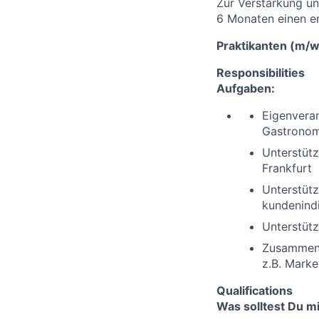
Zur Verstärkung u
6 Monaten einen e
Praktikanten (m/w
Responsibilities
Aufgaben:
Eigenveran
Gastronom
Unterstütz
Frankfurt
Unterstüt
kundenindi
Unterstüt
Zusammena
z.B. Marke
Qualifications
Was solltest Du m