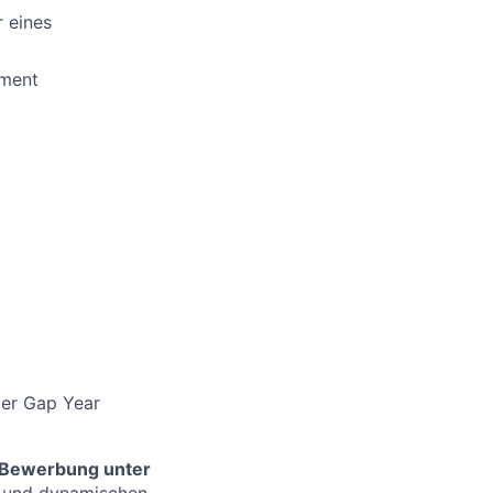
r eines
ement
der Gap Year
e Bewerbung unter
en und dynamischen