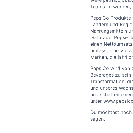
Teams zu werden, 
PepsiCo Produkte w
Ländern und Regio
Nahrungsmitteln un
Gatorade, Pepsi-C
einen Nettoumsatz 
umfasst eine Vielz
Marken, die jährlic
PepsiCo wird von d
Beverages zu sein 
Transformation, di
und unseres Wachst
und schaffen einen
unter
www.pepsic
Du möchtest noch 
sagen.