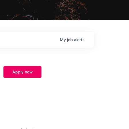
My
job
alerts
Apply now