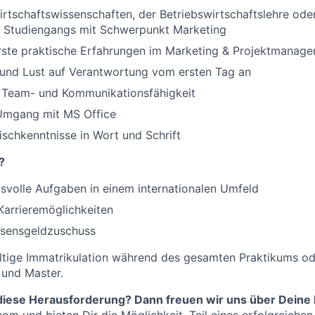
rtschaftswissenschaften, der Betriebswirtschaftslehre ode
n Studiengangs mit Schwerpunkt Marketing
erste praktische Erfahrungen im Marketing & Projektmanag
e und Lust auf Verantwortung vom ersten Tag an
Team- und Kommunikationsfähigkeit
 Umgang mit MS Office
ischkenntnisse in Wort und Schrift
?
volle Aufgaben in einem internationalen Umfeld
 Karrieremöglichkeiten
ssensgeldzuschuss
tige Immatrikulation während des gesamten Praktikums o
 und Master.
r diese Herausforderung? Dann freuen wir uns über Dein
com
und bieten Dir die Möglichkeit, Teil eines erfolgreich