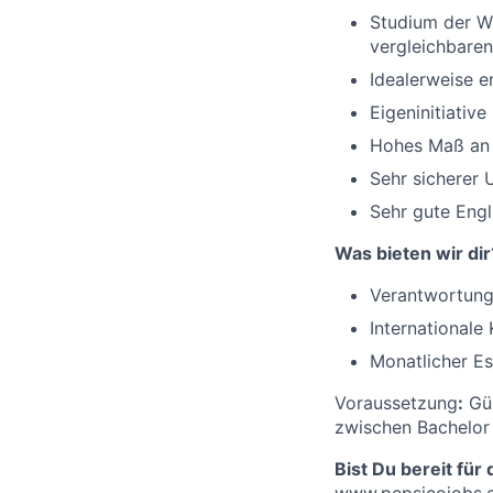
Studium der Wi
vergleichbare
Idealerweise 
Eigeninitiativ
Hohes Maß an 
Sehr sicherer
S
ehr gute Engl
Was bieten wir dir
Verantwortungs
Internationale
Monatlicher E
Voraussetzung
:
Gül
zwischen Bachelor
Bist Du bereit fü
www.pepsicojobs.