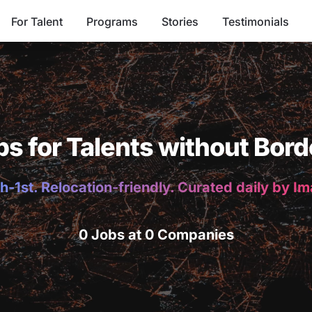
For Talent
Programs
Stories
Testimonials
bs for Talents without Bord
h-1st. Relocation-friendly. Curated daily by I
0 Jobs at 0 Companies