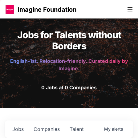
Imagine Foundation
Jobs for Talents without
Borders
English-1st. Relocation-friendly. Curated daily by
Imagine.
0 Jobs at 0 Companies
Jobs
Companies
Talent
My
alerts