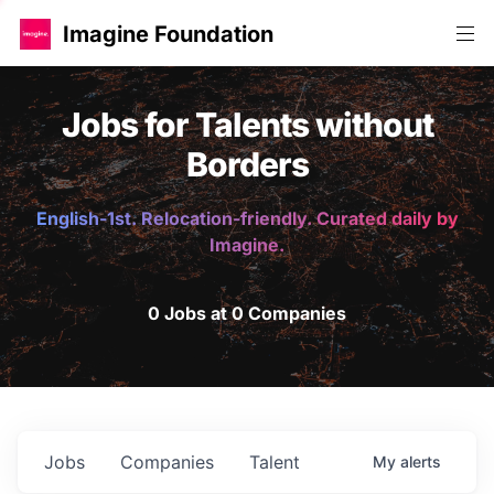
Imagine Foundation
Jobs for Talents without
Borders
English-1st. Relocation-friendly. Curated daily by
Imagine.
0 Jobs at 0 Companies
Jobs
Companies
Talent
My
alerts