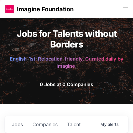
Imagine Foundation
Jobs for Talents without
Borders
English-1st. Relocation-friendly. Curated daily by
Imagine.
0 Jobs at 0 Companies
Jobs
Companies
Talent
My
alerts