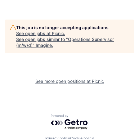
This job is no longer accepting applications
See open jobs at
Picnic
.
See open jobs similar to "
Operations Supervisor
(m/w/d)
"
Imagine
.
See more open positions at
Picnic
Powered by Getro.com
Privacy policy
Cookie policy