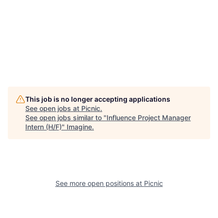
This job is no longer accepting applications
See open jobs at
Picnic
.
See open jobs similar to "
Influence Project Manager
Intern (H/F)
"
Imagine
.
See more open positions at
Picnic