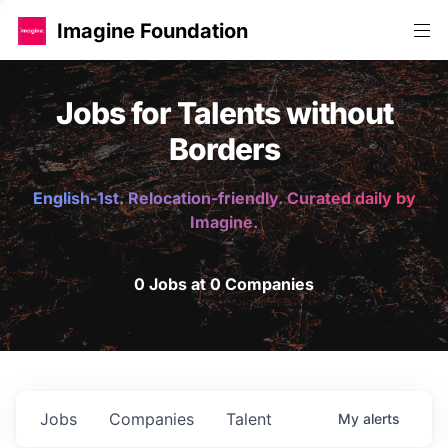
Imagine Foundation
Jobs for Talents without
Borders
English-1st. Relocation-friendly. Curated daily by
Imagine.
0 Jobs at 0 Companies
Jobs
Companies
Talent
My
alerts