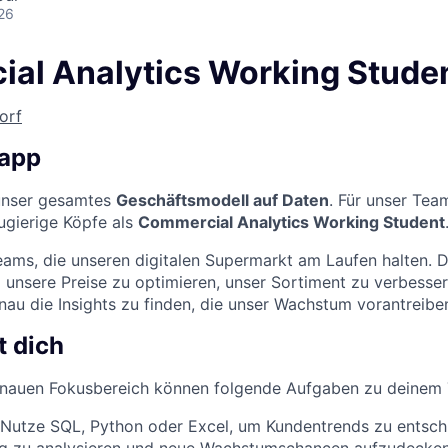
26
al Analytics Working Studen
orf
napp
 unser gesamtes
Geschäftsmodell auf Daten
. Für unser Tea
ugierige Köpfe als
Commercial Analytics Working Student
Teams, die unseren digitalen Supermarkt am Laufen halten. 
 unsere Preise zu optimieren, unser Sortiment zu verbess
nau die Insights zu finden, die unser Wachstum vorantreibe
t dich
nauen Fokusbereich können folgende Aufgaben zu deinem 
Nutze SQL, Python oder Excel, um Kundentrends zu entschl
ng zu analysieren und neue Wachstumschancen aufzudecken