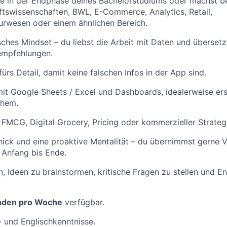
se in der Endphase deines Bachelorstudiums oder machst be
ftswissenschaften, BWL, E-Commerce, Analytics, Retail,
urwesen oder einem ähnlichen Bereich.
sches Mindset – du liebst die Arbeit mit Daten und übersetz
empfehlungen.
ürs Detail, damit keine falschen Infos in der App sind.
t Google Sheets / Excel und Dashboards, idealerweise ers
chem.
, FMCG, Digital Grocery, Pricing oder kommerzieller Strateg
ick und eine proaktive Mentalität – du übernimmst gerne 
 Anfang bis Ende.
, Ideen zu brainstormen, kritische Fragen zu stellen und E
nden pro Woche
verfügbar.
 und Englischkenntnisse.