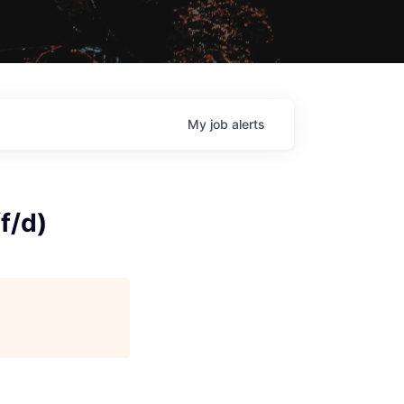
My
job
alerts
f/d)