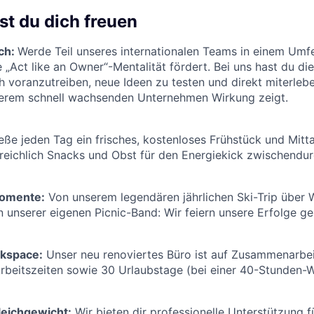
st du dich freuen
rch:
Werde Teil unseres internationalen Teams in einem Umfe
„Act like an Owner“-Mentalität fördert. Bei uns hast du di
h voranzutreiben, neue Ideen zu testen und direkt miterleb
nserem schnell wachsenden Unternehmen Wirkung zeigt.
eße jeden Tag ein frisches, kostenloses Frühstück und Mit
 reichlich Snacks und Obst für den Energiekick zwischendur
Momente:
Von unserem legendären jährlichen Ski-Trip über 
ten unserer eigenen Picnic-Band: Wir feiern unsere Erfolge 
kspace:
Unser neu renoviertes Büro ist auf Zusammenarbei
e Arbeitszeiten sowie 30 Urlaubstage (bei einer 40-Stunden-
leichgewicht:
Wir bieten dir professionelle Unterstützung f