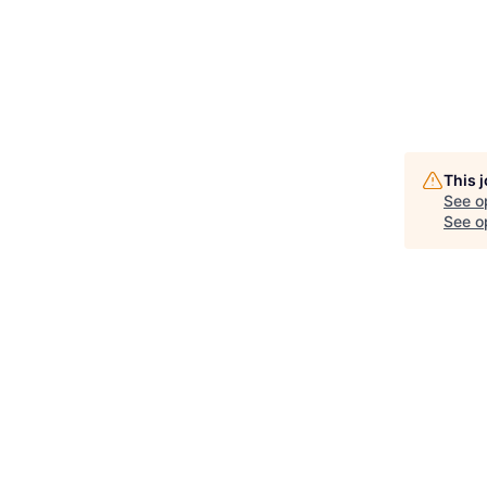
This 
See o
See op