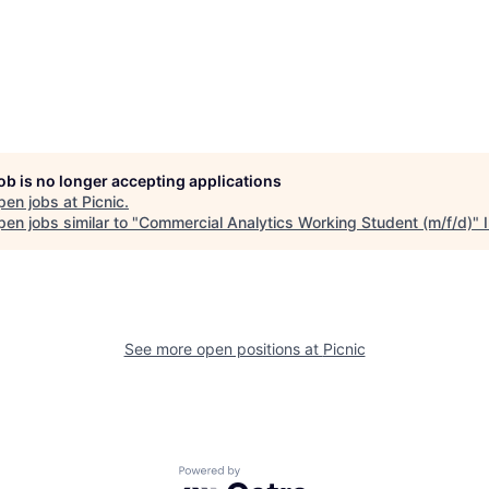
job is no longer accepting applications
pen jobs at
Picnic
.
en jobs similar to "
Commercial Analytics Working Student (m/f/d)
"
See more open positions at
Picnic
Powered by Getro.com