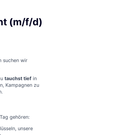
t (m/f/d)
m suchen wir
.
Du
tauchst tief
in
ern, Kampagnen zu
n.
Tag gehören:
üsseln, unsere
.