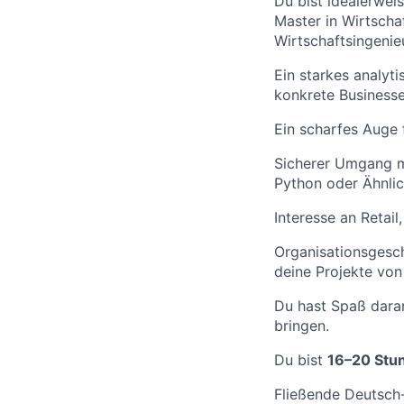
Du bist idealerwei
Master in Wirtscha
Wirtschaftsingenie
Ein starkes analyti
konkrete Business
Ein scharfes Auge f
Sicherer Umgang mi
Python oder Ähnli
Interesse an Retail
Organisationsgesch
deine Projekte von
Du hast Spaß daran
bringen.
Du bist
16–20 Stu
Fließende Deutsch-