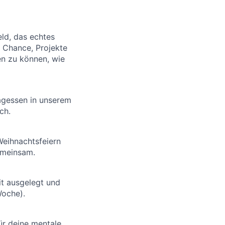
ld, das echtes
e Chance, Projekte
en zu können, wie
tagessen in unserem
ch.
Weihnachtsfeiern
gemeinsam.
t ausgelegt und
Woche).
ür deine mentale