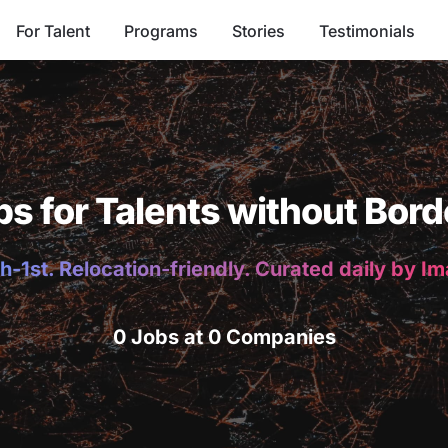
For Talent
Programs
Stories
Testimonials
bs for Talents without Bord
h-1st. Relocation-friendly. Curated daily by I
0 Jobs at 0 Companies