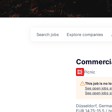
Search
jobs
Explore
companies
Commercia
Picnic
This job is no 
See open jobs a
See open jobs si
Düsseldorf, Germa
EUR 14.75-15.5 / h