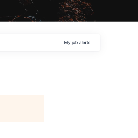
My
job
alerts