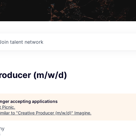
Join talent network
Producer (m/w/d)
longer accepting applications
t
Picnic
.
milar to "
Creative Producer (m/w/d)
"
Imagine
.
ny
6