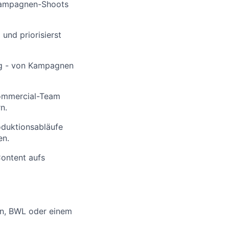
Kampagnen-Shoots
und priorisierst
tig - von Kampagnen
Commercial-Team
n.
oduktionsabläufe
en.
Content aufs
on, BWL oder einem