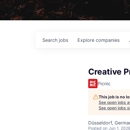
Search
jobs
Explore
companies
Creative 
Picnic
This job is no 
See open jobs a
See open jobs si
Düsseldorf, Germa
Posted
on Jun 1, 202