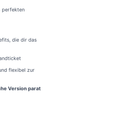
n perfekten
its, die dir das
andticket
nd flexibel zur
che Version parat