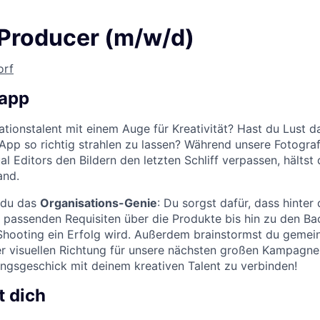
 Producer (m/w/d)
orf
napp
ationstalent mit einem Auge für Kreativität? Hast du Lust d
pp so richtig strahlen zu lassen? Während unsere Fotograf
l Editors den Bildern den letzten Schliff verpassen, hältst
and.
t du das
Organisations-Genie
: Du sorgst dafür, dass hinter 
n passenden Requisiten über die Produkte bis hin zu den Bac
 Shooting ein Erfolg wird. Außerdem brainstormst du geme
er visuellen Richtung für unsere nächsten großen Kampagnen
ngsgeschick mit deinem kreativen Talent zu verbinden!
t dich