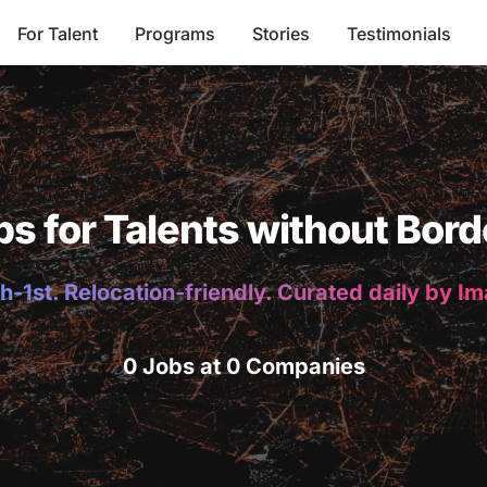
For Talent
Programs
Stories
Testimonials
bs for Talents without Bord
h-1st. Relocation-friendly. Curated daily by I
0 Jobs at 0 Companies