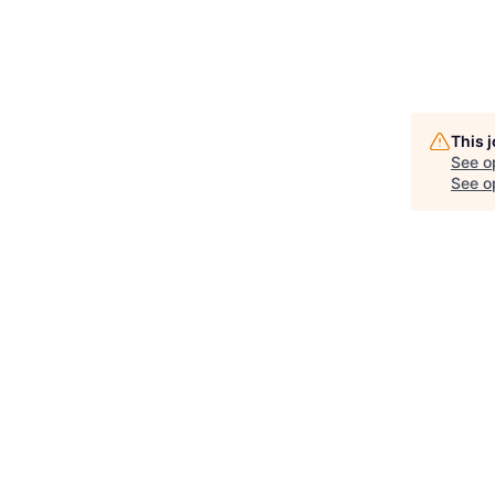
This 
See o
See op