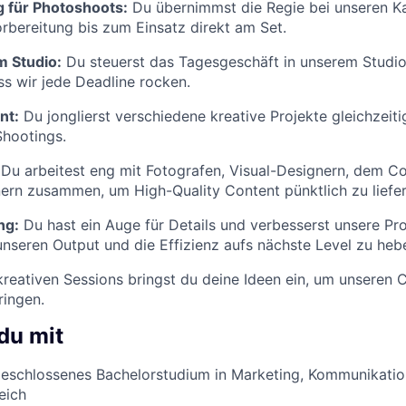
g für Photoshoots:
Du übernimmst die Regie bei unseren 
orbereitung bis zum Einsatz direkt am Set.
m Studio:
Du steuerst das Tagesgeschäft in unserem Studio 
ss wir jede Deadline rocken.
nt:
Du jonglierst verschiedene kreative Projekte gleichzei
Shootings.
Du arbeitest eng mit Fotografen, Visual-Designern, dem 
ern zusammen, um High-Quality Content pünktlich zu liefer
ng:
Du hast ein Auge für Details und verbesserst unsere Pr
 unseren Output und die Effizienz aufs nächste Level zu heb
kreativen Sessions bringst du deine Ideen ein, um unseren 
ringen.
du mit
bgeschlossenes Bachelorstudium in Marketing, Kommunikati
eich