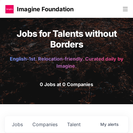
Imagine Foundation
Jobs for Talents without
Borders
English-1st. Relocation-friendly. Curated daily by
Imagine.
0 Jobs at 0 Companies
Jobs
Companies
Talent
My
alerts