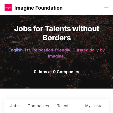
Imagine Foundation
Jobs for Talents without
Borders
English-1st. Relocation-friendly. Curated daily by
Imagine.
0 Jobs at 0 Companies
Jobs
Companies
Talent
My
alerts