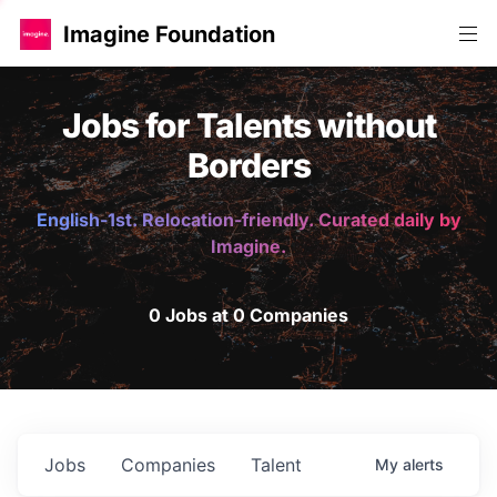
Imagine Foundation
Jobs for Talents without
Borders
English-1st. Relocation-friendly. Curated daily by
Imagine.
0 Jobs at 0 Companies
Jobs
Companies
Talent
My
alerts