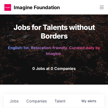
Imagine Foundation
Jobs for Talents without
Borders
English-1st. Relocation-friendly. Curated daily by
Imagine.
0 Jobs at 0 Companies
Jobs
Companies
Talent
My
alerts