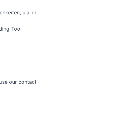
hkeiten, u.a. in
ding-Tool
 use our contact