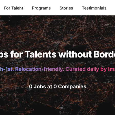
For Talent
Programs
Stories
Testimonials
bs for Talents without Bord
h-1st. Relocation-friendly. Curated daily by I
0 Jobs at 0 Companies