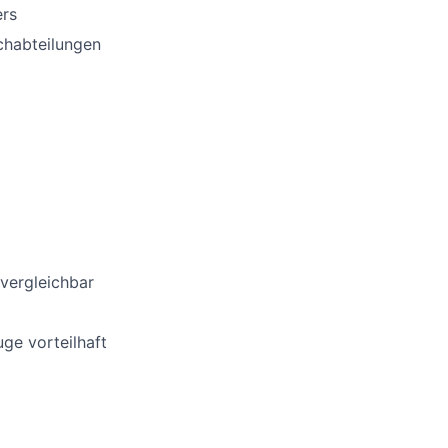
ers
chabteilungen
vergleichbar
ge vorteilhaft