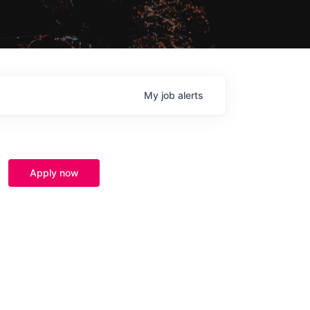
My
job
alerts
Apply now