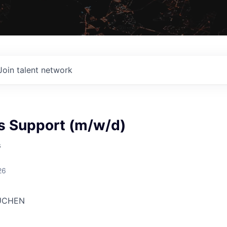
Join talent network
es Support (m/w/d)
G
26
SUCHEN