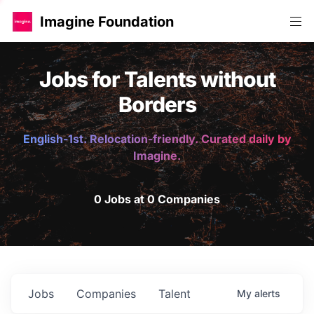
Imagine Foundation
Jobs for Talents without
Borders
English-1st. Relocation-friendly. Curated daily by
Imagine.
0 Jobs at 0 Companies
Jobs
Companies
Talent
My
alerts