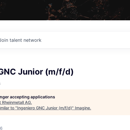
Join talent network
GNC Junior (m/f/d)
G
longer accepting applications
t
Rheinmetall AG
.
milar to "
Ingeniero GNC Junior (m/f/d)
"
Imagine
.
26