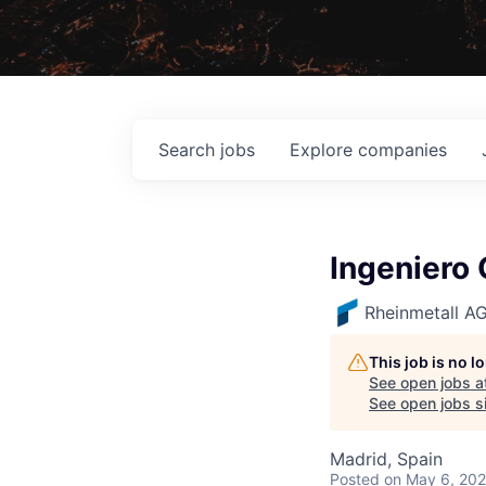
Search
jobs
Explore
companies
Ingeniero 
Rheinmetall A
This job is no 
See open jobs a
See open jobs si
Madrid, Spain
Posted
on May 6, 20