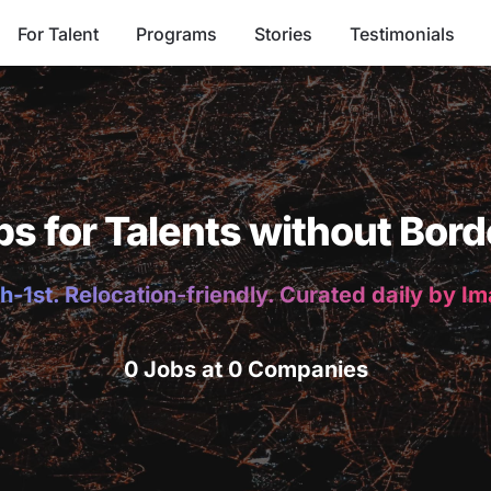
For Talent
Programs
Stories
Testimonials
bs for Talents without Bord
h-1st. Relocation-friendly. Curated daily by I
0 Jobs at 0 Companies