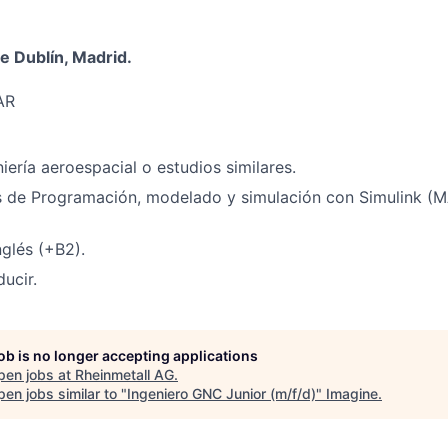
de Dublín, Madrid.
AR
iería aeroespacial o estudios similares.
 de Programación, modelado y simulación con Simulink (
nglés (+B2).
ucir.
job is no longer accepting applications
pen jobs at
Rheinmetall AG
.
en jobs similar to "
Ingeniero GNC Junior (m/f/d)
"
Imagine
.