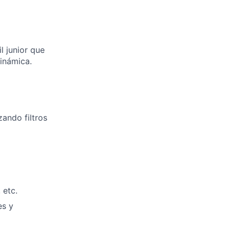
l junior que
inámica.
ando filtros
 etc.
es y