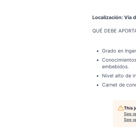
Localización: Vía 
QUÉ DEBE APORT
Grado en Ingen
Conocimientos
embebidos.
Nivel alto de i
Carnet de cond
This 
See o
See op