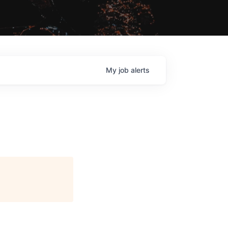
My
job
alerts