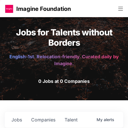
Imagine Foundation
Jobs for Talents without
Borders
English-1st. Relocation-friendly. Curated daily by
Imagine.
0 Jobs at 0 Companies
Jobs
Companies
Talent
My
alerts