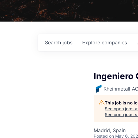
Search
jobs
Explore
companies
Ingeniero 
Rheinmetall A
This job is no 
See open jobs a
See open jobs si
Madrid, Spain
Posted
on May 6, 20