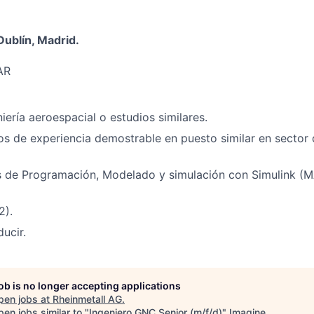
Dublín, Madrid.
AR
iería aeroespacial o estudios similares.
s de experiencia demostrable en puesto similar en sector
 de Programación, Modelado y simulación con Simulink (
2).
ucir.
job is no longer accepting applications
pen jobs at
Rheinmetall AG
.
en jobs similar to "
Ingeniero GNC Senior (m/f/d)
"
Imagine
.