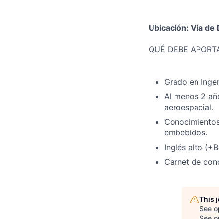
Ubicación: Vía de 
QUÉ DEBE APORT
Grado en Ingen
Al menos 2 año
aeroespacial.
Conocimientos
embebidos.
Inglés alto (+B
Carnet de cond
This 
See o
See op