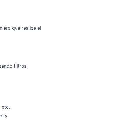
iero que realice el
ando filtros
 etc.
es y