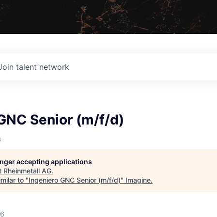
Join talent network
GNC Senior (m/f/d)
G
longer accepting applications
t
Rheinmetall AG
.
milar to "
Ingeniero GNC Senior (m/f/d)
"
Imagine
.
26