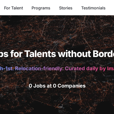
For Talent
Programs
Stories
Testimonials
bs for Talents without Bord
h-1st. Relocation-friendly. Curated daily by I
0 Jobs at 0 Companies