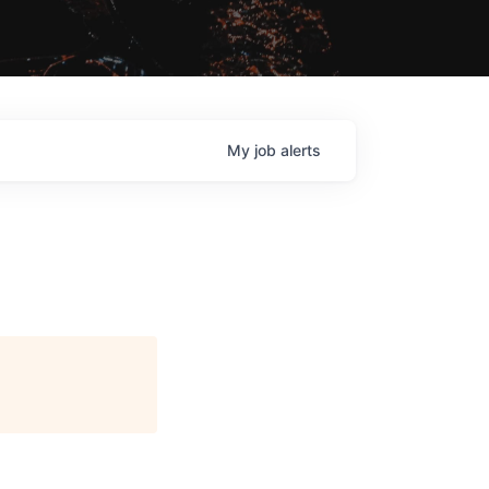
My
job
alerts