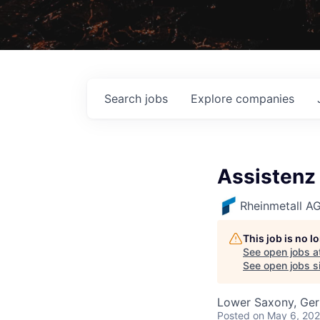
Search
jobs
Explore
companies
Assistenz 
Rheinmetall A
This job is no 
See open jobs a
See open jobs si
Lower Saxony, Ge
Posted
on May 6, 20