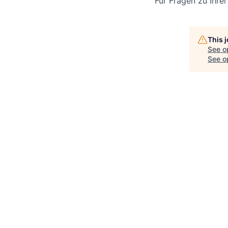
Für Fragen zu Ihre
This 
See o
See op