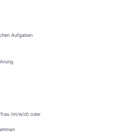
ischen Aufgaben
ührung
ffrau (m/w/d) oder
rnehmen