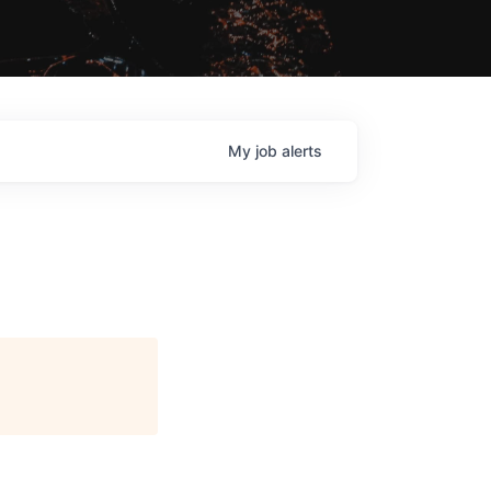
My
job
alerts