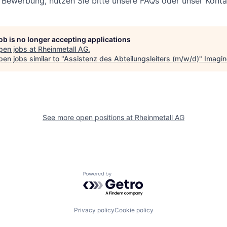
r Bewerbung, nutzen Sie bitte unsere FAQs oder unser Kont
job is no longer accepting applications
pen jobs at
Rheinmetall AG
.
en jobs similar to "
Assistenz des Abteilungsleiters (m/w/d)
"
Imagin
See more open positions at
Rheinmetall AG
Powered by Getro.com
Privacy policy
Cookie policy