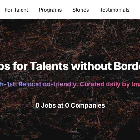
For Talent
Programs
Stories
Testimonials
bs for Talents without Bord
h-1st. Relocation-friendly. Curated daily by I
0 Jobs at 0 Companies