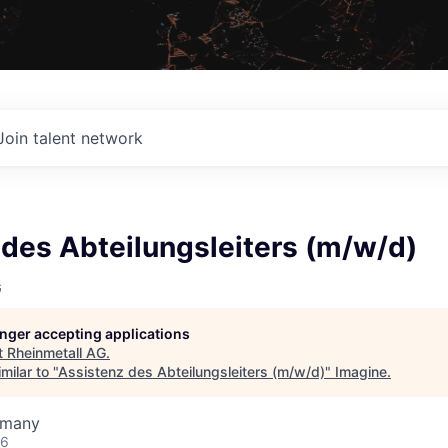
Join talent network
des Abteilungsleiters (m/w/d)
G
longer accepting applications
t
Rheinmetall AG
.
milar to "
Assistenz des Abteilungsleiters (m/w/d)
"
Imagine
.
rmany
26