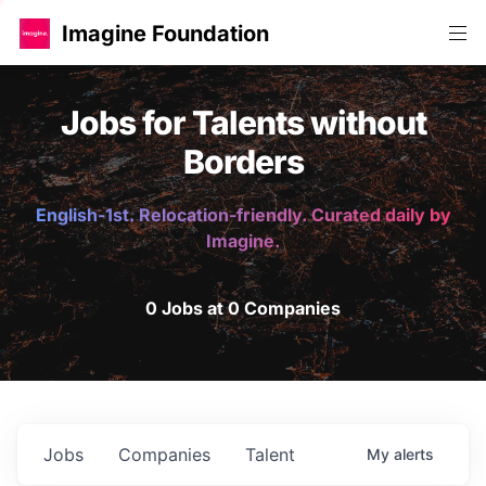
Imagine Foundation
Jobs for Talents without
Borders
English-1st. Relocation-friendly. Curated daily by
Imagine.
0 Jobs at 0 Companies
Jobs
Companies
Talent
My
alerts