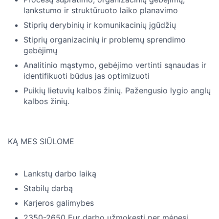
lankstumo ir struktūruoto laiko planavimo
Stiprių derybinių ir komunikacinių įgūdžių
Stiprių organizacinių ir problemų sprendimo
gebėjimų
Analitinio mąstymo, gebėjimo vertinti sąnaudas ir
identifikuoti būdus jas optimizuoti
Puikių lietuvių kalbos žinių. Pažengusio lygio anglų
kalbos žinių.
KĄ MES SIŪLOME
Lankstų darbo laiką
Stabilų darbą
Karjeros galimybes
2350-2650 Eur darbo užmokestį per mėnesį