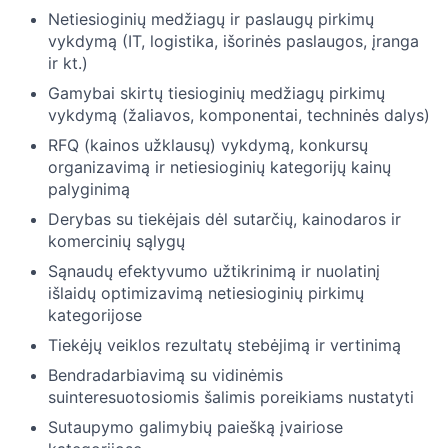
Netiesioginių medžiagų ir paslaugų pirkimų
vykdymą (IT, logistika, išorinės paslaugos, įranga
ir kt.)
Gamybai skirtų tiesioginių medžiagų pirkimų
vykdymą (žaliavos, komponentai, techninės dalys)
RFQ (kainos užklausų) vykdymą, konkursų
organizavimą ir netiesioginių kategorijų kainų
palyginimą
Derybas su tiekėjais dėl sutarčių, kainodaros ir
komercinių sąlygų
Sąnaudų efektyvumo užtikrinimą ir nuolatinį
išlaidų optimizavimą netiesioginių pirkimų
kategorijose
Tiekėjų veiklos rezultatų stebėjimą ir vertinimą
Bendradarbiavimą su vidinėmis
suinteresuotosiomis šalimis poreikiams nustatyti
Sutaupymo galimybių paiešką įvairiose