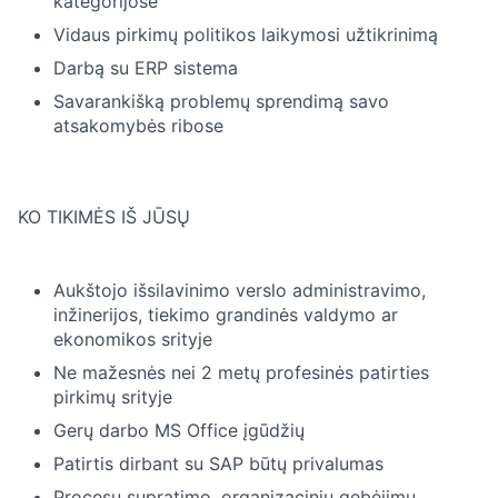
kategorijose
Vidaus pirkimų politikos laikymosi užtikrinimą
Darbą su ERP sistema
Savarankišką problemų sprendimą savo
atsakomybės ribose
KO TIKIMĖS IŠ JŪSŲ
Aukštojo išsilavinimo verslo administravimo,
inžinerijos, tiekimo grandinės valdymo ar
ekonomikos srityje
Ne mažesnės nei 2 metų profesinės patirties
pirkimų srityje
Gerų darbo MS Office įgūdžių
Patirtis dirbant su SAP būtų privalumas
Procesų supratimo, organizacinių gebėjimų,