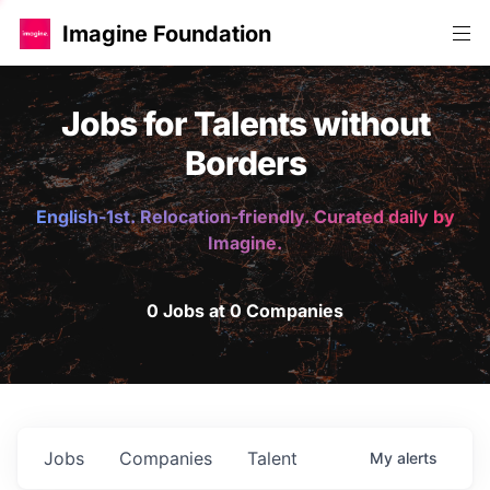
Imagine Foundation
Jobs for Talents without
Borders
English-1st. Relocation-friendly. Curated daily by
Imagine.
0 Jobs at 0 Companies
Jobs
Companies
Talent
My
alerts