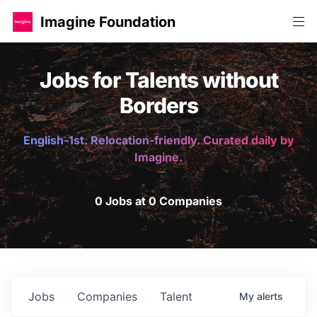
Imagine Foundation
Jobs for Talents without
Borders
English-1st. Relocation-friendly. Curated daily by
Imagine.
0 Jobs at 0 Companies
Jobs
Companies
Talent
My
alerts