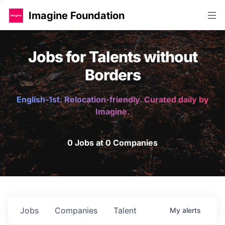
Imagine Foundation
Jobs for Talents without
Borders
English-1st. Relocation-friendly. Curated daily by
Imagine.
0 Jobs at 0 Companies
Jobs
Companies
Talent
My
alerts