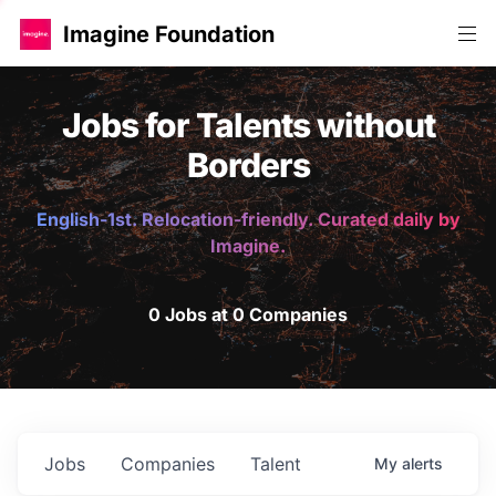
Imagine Foundation
Jobs for Talents without
Borders
English-1st. Relocation-friendly. Curated daily by
Imagine.
0 Jobs at 0 Companies
Jobs
Companies
Talent
My
alerts