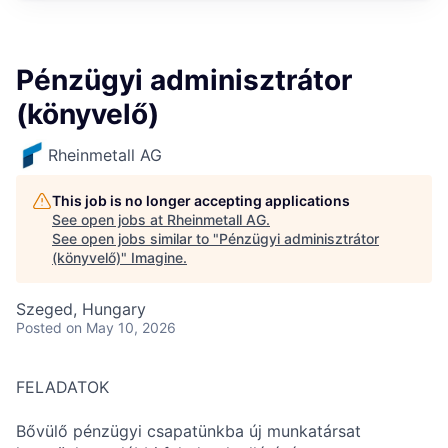
Pénzügyi adminisztrátor
(könyvelő)
Rheinmetall AG
This job is no longer accepting applications
See open jobs at
Rheinmetall AG
.
See open jobs similar to "
Pénzügyi adminisztrátor
(könyvelő)
"
Imagine
.
Szeged, Hungary
Posted
on May 10, 2026
FELADATOK
Bővülő pénzügyi csapatünkba új munkatársat