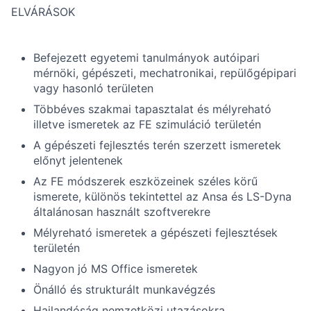
ELVÁRÁSOK
Befejezett egyetemi tanulmányok autóipari
mérnöki, gépészeti, mechatronikai, repülőgépipari
vagy hasonló területen
Többéves szakmai tapasztalat és mélyreható
illetve ismeretek az FE szimuláció területén
A gépészeti fejlesztés terén szerzett ismeretek
előnyt jelentenek
Az FE módszerek eszközeinek széles körű
ismerete, különös tekintettel az Ansa és LS-Dyna
általánosan használt szoftverekre
Mélyreható ismeretek a gépészeti fejlesztések
területén
Nagyon jó MS Office ismeretek
Önálló és strukturált munkavégzés
Hajlandóság nemzetközi utazásokra