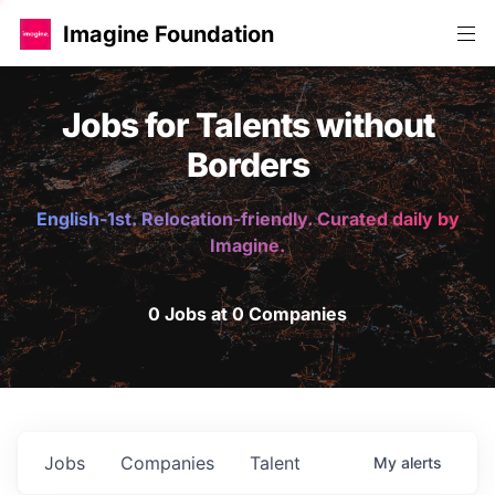
Imagine Foundation
Jobs for Talents without
Borders
English-1st. Relocation-friendly. Curated daily by
Imagine.
0 Jobs at 0 Companies
Jobs
Companies
Talent
My
alerts