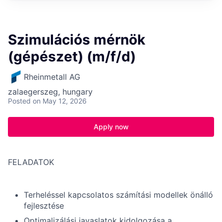
Szimulációs mérnök
(gépészet) (m/f/d)
Rheinmetall AG
zalaegerszeg, hungary
Posted
on May 12, 2026
Apply now
FELADATOK
Terheléssel kapcsolatos számítási modellek önálló
fejlesztése
Optimalizálási javaslatok kidolgozása a