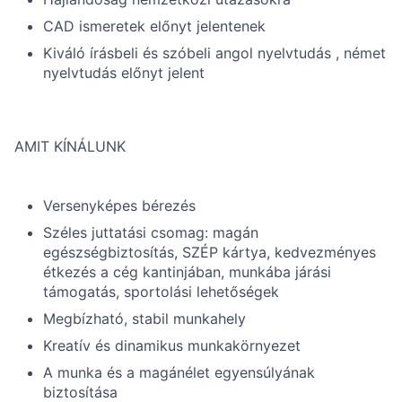
CAD ismeretek előnyt jelentenek
Kiváló írásbeli és szóbeli angol nyelvtudás , német
nyelvtudás előnyt jelent
AMIT KÍNÁLUNK
Versenyképes bérezés
Széles juttatási csomag: magán
egészségbiztosítás, SZÉP kártya, kedvezményes
étkezés a cég kantinjában, munkába járási
támogatás, sportolási lehetőségek
Megbízható, stabil munkahely
Kreatív és dinamikus munkakörnyezet
A munka és a magánélet egyensúlyának
biztosítása