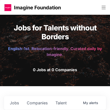
Imagine Foundation
Jobs for Talents without
Borders
English-1st. Relocation-friendly. Curated daily by
Imagine.
0 Jobs at 0 Companies
Jobs
Companies
Talent
My
alerts