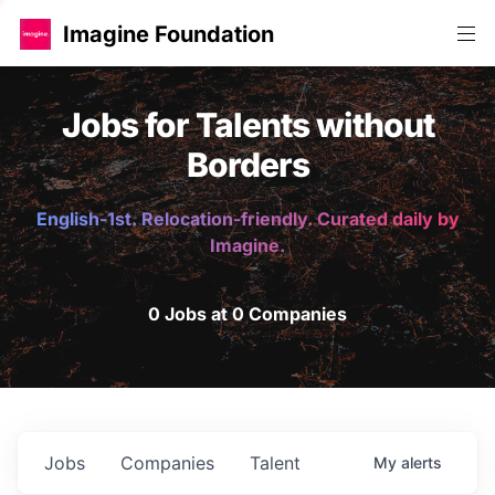
Imagine Foundation
Jobs for Talents without
Borders
English-1st. Relocation-friendly. Curated daily by
Imagine.
0 Jobs at 0 Companies
Jobs
Companies
Talent
My
alerts