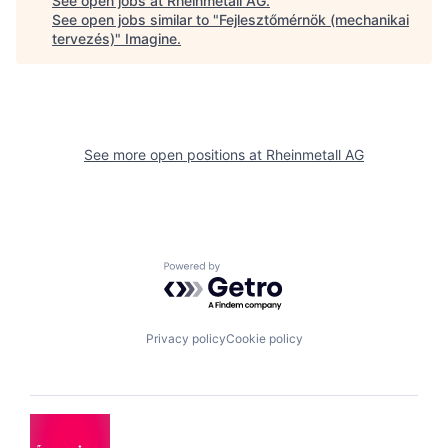
See open jobs at
Rheinmetall AG
.
See open jobs similar to "
Fejlesztőmérnök (mechanikai
tervezés)
"
Imagine
.
See more open positions at
Rheinmetall AG
Powered by Getro.com
Privacy policy
Cookie policy