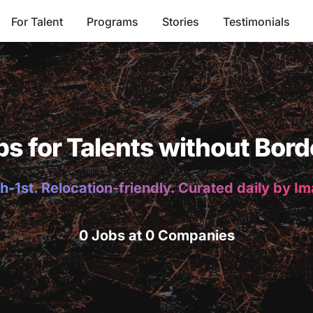
For Talent
Programs
Stories
Testimonials
bs for Talents without Bord
h-1st. Relocation-friendly. Curated daily by I
0 Jobs at 0 Companies