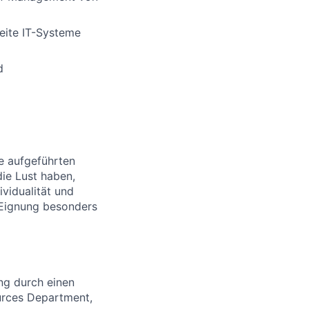
eite IT-Systeme
d
le aufgeführten
die Lust haben,
vidualität und
 Eignung besonders
ng durch einen
urces Department,