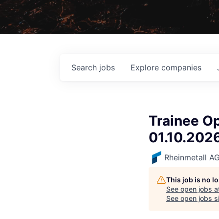
Search
jobs
Explore
companies
Trainee O
01.10.202
Rheinmetall A
This job is no 
See open jobs a
See open jobs si