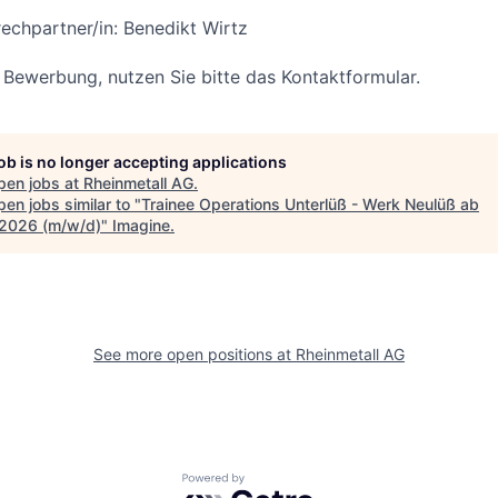
echpartner/in: Benedikt Wirtz
r Bewerbung, nutzen Sie bitte das Kontaktformular.
job is no longer accepting applications
pen jobs at
Rheinmetall AG
.
en jobs similar to "
Trainee Operations Unterlüß - Werk Neulüß ab
.2026 (m/w/d)
"
Imagine
.
See more open positions at
Rheinmetall AG
Powered by Getro.com