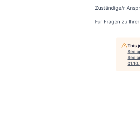
Zuständige/r Anspr
Für Fragen zu Ihre
This 
See o
See op
01.10