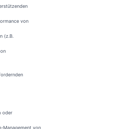
erstützenden
formance von
 (z.B.
ion
sfordernden
m oder
ean-Management von