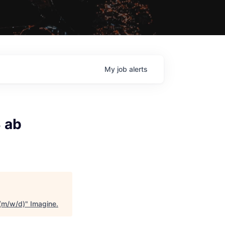
My
job
alerts
 ab
 (m/w/d)
"
Imagine
.