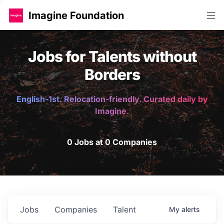
Imagine Foundation
Jobs for Talents without
Borders
English-1st. Relocation-friendly. Curated daily by
Imagine.
0 Jobs at 0 Companies
Jobs
Companies
Talent
My
alerts