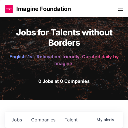
Imagine Foundation
Jobs for Talents without
Borders
English-1st. Relocation-friendly. Curated daily by
Imagine.
0 Jobs at 0 Companies
Jobs
Companies
Talent
My
alerts