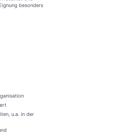
 Eignung besonders
rganisation
ert
ten, u.a. in der
und