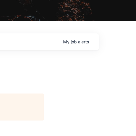
My
job
alerts