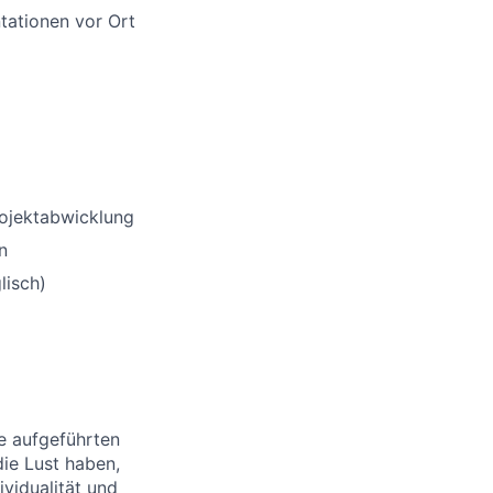
tationen vor Ort
rojektabwicklung
n
lisch)
le aufgeführten
die Lust haben,
vidualität und