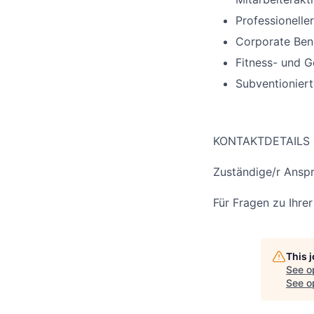
Professionelle
Corporate Bene
Fitness- und 
Subventioniert
KONTAKTDETAILS
Zuständige/r Anspr
Für Fragen zu Ihre
This 
See o
See op