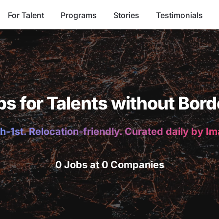
For Talent
Programs
Stories
Testimonials
bs for Talents without Bord
h-1st. Relocation-friendly. Curated daily by I
0 Jobs at 0 Companies