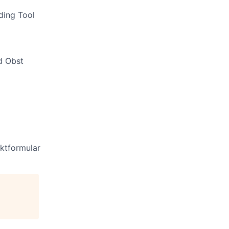
ding Tool
d Obst
aktformular