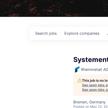
Search
jobs
Explore
companies
Systement
Rheinmetall A
This job is no 
See open jobs a
See open jobs si
Bremen, Germany
Posted
on May 22, 2