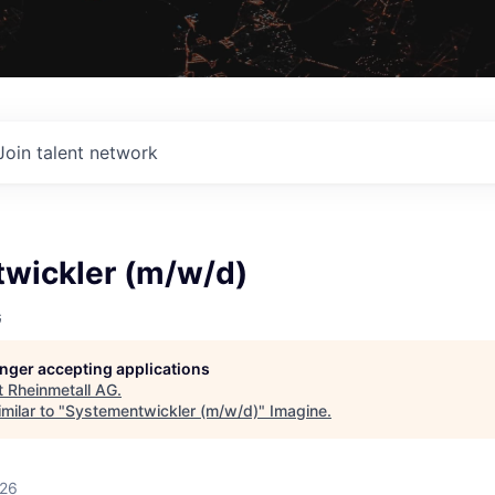
Join talent network
wickler (m/w/d)
G
longer accepting applications
t
Rheinmetall AG
.
milar to "
Systementwickler (m/w/d)
"
Imagine
.
026