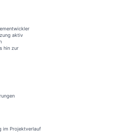
tementwickler
zung aktiv
n
s hin zur
rungen
 im Projektverlauf