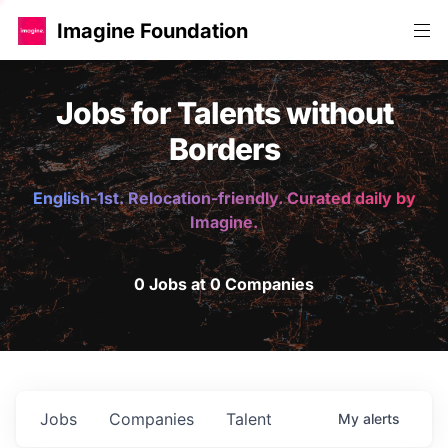
Imagine Foundation
Jobs for Talents without
Borders
English-1st. Relocation-friendly. Curated daily by
Imagine.
0 Jobs at 0 Companies
Jobs
Companies
Talent
My
alerts