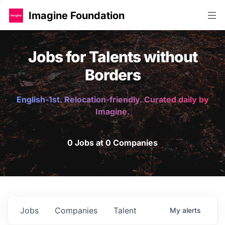
Imagine Foundation
Jobs for Talents without
Borders
English-1st. Relocation-friendly. Curated daily by
Imagine.
0 Jobs at 0 Companies
Jobs
Companies
Talent
My
alerts