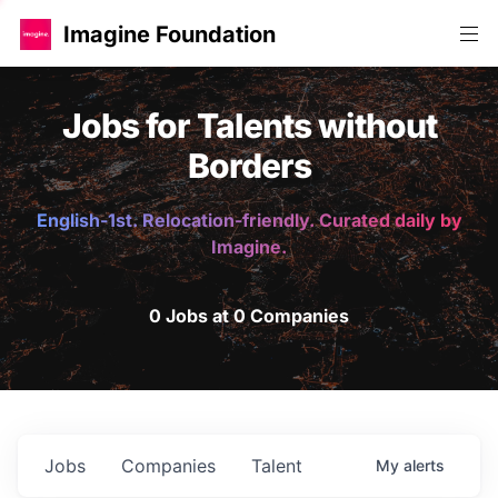
Imagine Foundation
Jobs for Talents without
Borders
English-1st. Relocation-friendly. Curated daily by
Imagine.
0 Jobs at 0 Companies
Jobs
Companies
Talent
My
alerts