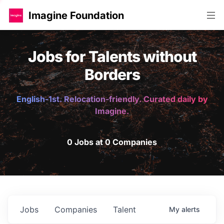
Imagine Foundation
Jobs for Talents without
Borders
English-1st. Relocation-friendly. Curated daily by
Imagine.
0 Jobs at 0 Companies
Jobs
Companies
Talent
My
alerts