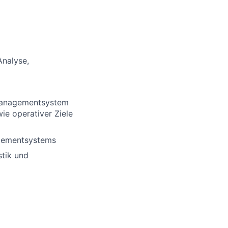
Analyse,
tsmanagementsystem
ie operativer Ziele
agementsystems
stik und