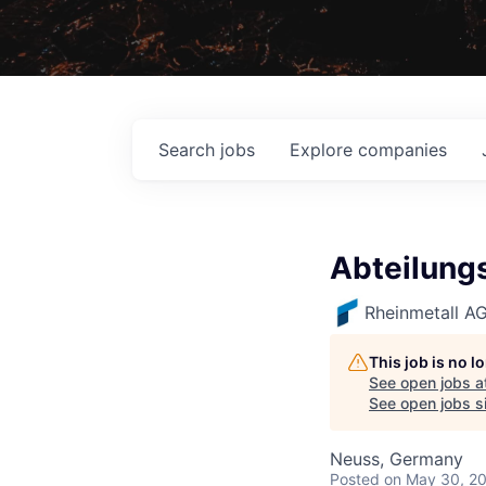
Search
jobs
Explore
companies
Abteilungs
Rheinmetall A
This job is no 
See open jobs a
See open jobs si
Neuss, Germany
Posted
on May 30, 2