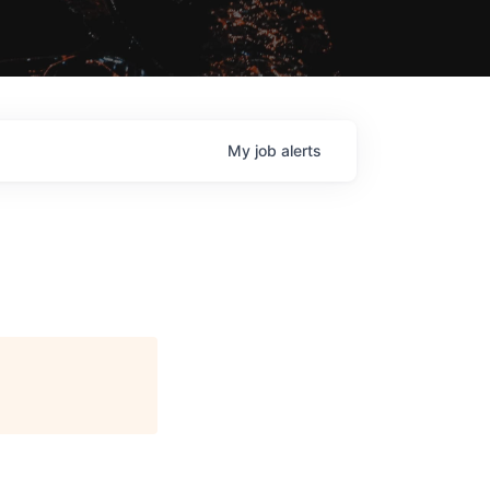
My
job
alerts