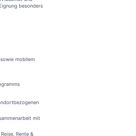
 Eignung besonders
e sowie mobilem
rogramms
standortbezogenen
usammenarbeit mit
 Reise, Rente &