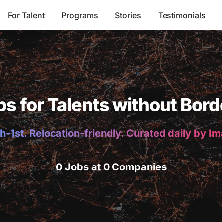
For Talent
Programs
Stories
Testimonials
bs for Talents without Bord
h-1st. Relocation-friendly. Curated daily by I
0 Jobs at 0 Companies