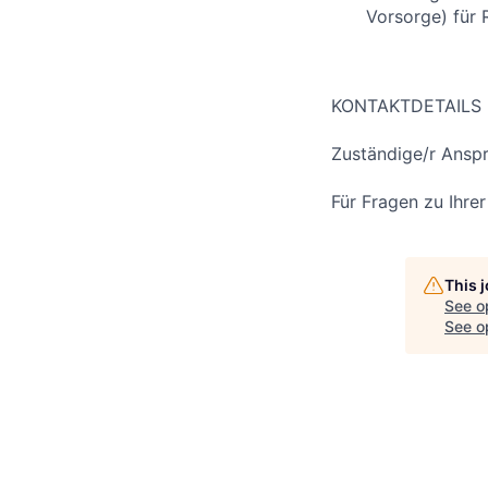
Vorsorge) für 
KONTAKTDETAILS
Zuständige/r Anspr
Für Fragen zu Ihre
This 
See o
See op