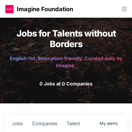
Imagine Foundation
Jobs for Talents without
Borders
English-1st. Relocation-friendly. Curated daily by
Imagine.
0 Jobs at 0 Companies
Jobs
Companies
Talent
My
alerts