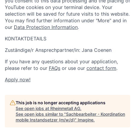
you consent to this data processing and the placing of
YouTube cookies on your terminal device. Your
selection will be saved for future visits to this website.
You may find further information under "More" and in
our
Data Protection Information
.
KONTAKTDETAILS
Zuständige/r Ansprechpartner/in: Jana Coenen
If you have any questions about your application,
please refer to our
FAQs
or use our
contact form
.
Apply now!
This job is no longer accepting applications
See open jobs at
Rheinmetall AG
.
See open jobs similar to "
Sachbearbeiter - Koordination
mobile Instandsetzer (m/w/d)
"
Imagine
.