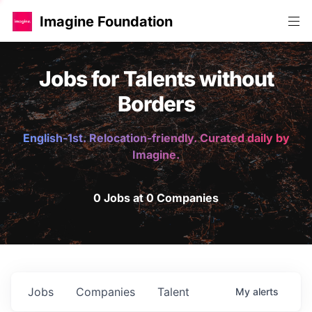
Imagine Foundation
Jobs for Talents without
Borders
English-1st. Relocation-friendly. Curated daily by
Imagine.
0 Jobs at 0 Companies
Jobs
Companies
Talent
My
alerts