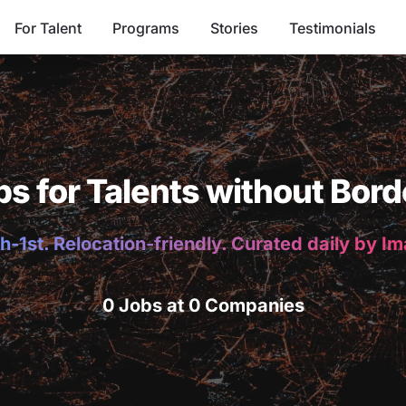
For Talent
Programs
Stories
Testimonials
bs for Talents without Bord
h-1st. Relocation-friendly. Curated daily by I
0 Jobs at 0 Companies