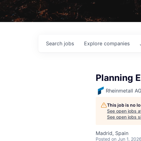
Search
jobs
Explore
companies
Planning E
Rheinmetall A
This job is no 
See open jobs a
See open jobs si
Madrid, Spain
Posted
on Jun 1, 202