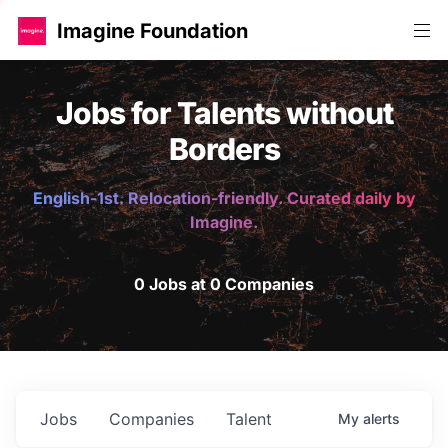
Imagine Foundation
Jobs for Talents without
Borders
English-1st. Relocation-friendly. Curated daily by
Imagine.
0 Jobs at 0 Companies
Jobs
Companies
Talent
My
alerts